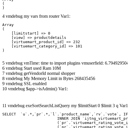
(

4 vmdebug my vars from router Var1:
Array

(

    [limitstart] => 0

    [view] => productdetails

    [virtuemart_product_id] => 232

    [virtuemart_category_id] => 101

5 vmdebug vmTime: time to import plugins vmuserfield: 6.7949295
6 vmdebug Start used Ram 10M
7 vmdebug getVendorId normal shopper
8 vmdebug My Memory Limit in Bytes 268435456
9 vmdebug SSL enabled
10 vmdebug $app->isAdmin() Var1:
11 vmdebug exeSortSearchListQuery my $limitStart 0 $limit 3 q Var1
SELECT  `u`.*,`pr`.*,`l`.`product_name`,`rv`.`vote`, IF
			INNER JOIN `ijtng_virtuemart_products_ru_ru` AS `l` ON `l`.`virtuemart_product_id` = `pr`.`virtuemart_product_id`  LEFT JOIN `ijtng_virtuemart_rating_votes` AS `rv` on

			(`pr`.`virtuemart_rating_vote_id` IS NOT NULL AND `rv`.`virtuemart_rating_vote_id`=`pr`.`virtuemart_rating_vote_id` ) XOR

			(`pr`.`virtuemart_rating_vote_id` IS NULL AND (`rv`.`virtuemart_product_id`=`pr`.`virtuemart_product_id` and `rv`.`created_by`=`pr`.`created_by`) )
