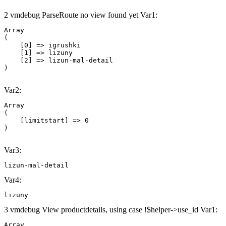
2 vmdebug ParseRoute no view found yet Var1:
Array

(

    [0] => igrushki

    [1] => lizuny

    [2] => lizun-mal-detail

Var2:
Array

(

    [limitstart] => 0

Var3:
lizun-mal-detail
Var4:
lizuny
3 vmdebug View productdetails, using case !$helper->use_id Var1:
Array
