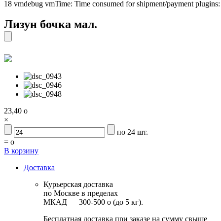
18 vmdebug vmTime: Time consumed for shipment/payment plugins
Лизун бочка мал.
23,40
o
×
по 24 шт.
=
o
В корзину
Доставка
Курьерская доставка
по Москве в пределах
МКАД — 300-500
o
(до 5 кг).
Бесплатная доставка при заказе на сумму свыше