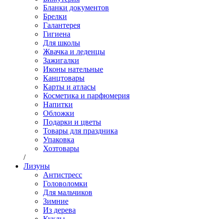
Бланки документов
Брелки
Галантерея
Гигиена
Для школы
Жвачка и леденцы
Зажигалки
Иконы нательные
Канцтовары
Карты и атласы
Косметика и парфюмерия
Напитки
Обложки
Подарки и цветы
Товары для праздника
Упаковка
Хозтовары
/
Лизуны
Антистресс
Головоломки
Для мальчиков
Зимние
Из дерева
Куклы