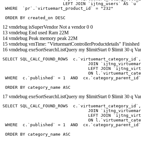
			LEFT JOIN `ijtng_users` AS `u`	ON `pr`.`created_by` = `u`.`id` 

 WHERE  `pr`.`virtuemart_product_id` = "232" 

 ORDER BY created_on DESC
12 vmdebug isSuperVendor Not a vendor 0 0
13 vmdebug End used Ram 22M
14 vmdebug Peak memory peak 22M
15 vmdebug vmTime: "VirtuemartControllerProductdetails" Finished
16 vmdebug exeSortSearchListQuery my $limitStart 0 $limit 30 q Var
SELECT SQL_CALC_FOUND_ROWS  c.`virtuemart_category_id`,
				  JOIN `ijtng_virtuemart_categories` AS c using (`virtuemart_category_id`)

				  LEFT JOIN `ijtng_virtuemart_category_categories` AS cx

				  ON l.`virtuemart_category_id` = cx.`category_child_id` 

 WHERE  c.`published` = 1  AND  cx.`category_parent_id`
 ORDER BY category_name ASC
17 vmdebug exeSortSearchListQuery my $limitStart 0 $limit 30 q Var
SELECT SQL_CALC_FOUND_ROWS  c.`virtuemart_category_id`,
				  JOIN `ijtng_virtuemart_categories` AS c using (`virtuemart_category_id`)

				  LEFT JOIN `ijtng_virtuemart_category_categories` AS cx

				  ON l.`virtuemart_category_id` = cx.`category_child_id` 

 WHERE  c.`published` = 1  AND  cx.`category_parent_id`
 ORDER BY category_name ASC