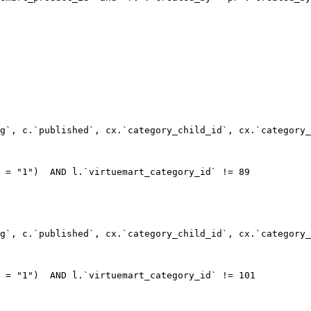
g`, c.`published`, cx.`category_child_id`, cx.`category_
 = "1")  AND l.`virtuemart_category_id` != 89

g`, c.`published`, cx.`category_child_id`, cx.`category_
 = "1")  AND l.`virtuemart_category_id` != 101
