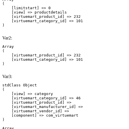
(

    [limitstart] => 0

    [view] => productdetails

    [virtuemart_product_id] => 232

    [virtuemart_category_id] => 101

Var2:
Array

(

    [virtuemart_product_id] => 232

    [virtuemart_category_id] => 101

Var3:
stdClass Object

(

    [view] => category

    [virtuemart_category_id] => 46

    [virtuemart_product_id] => 

    [virtuemart_manufacturer_id] => 

    [virtuemart_vendor_id] => 

    [component] => com_virtuemart

Array
