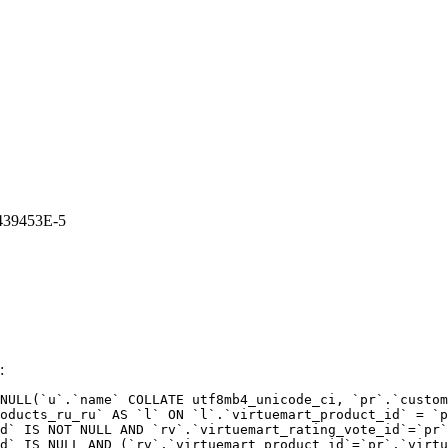
0439453E-5
:
NULL(`u`.`name` COLLATE utf8mb4_unicode_ci, `pr`.`custom