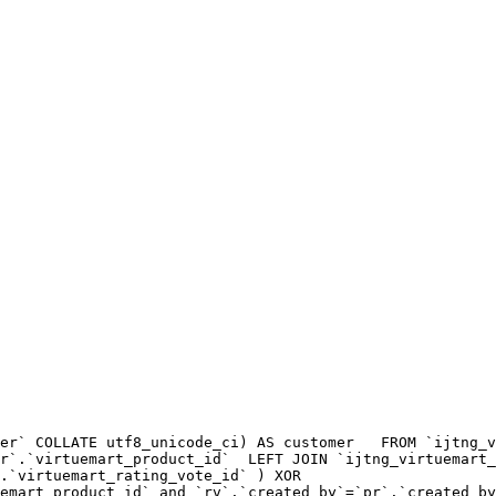
er` COLLATE utf8_unicode_ci) AS customer   FROM `ijtng_v