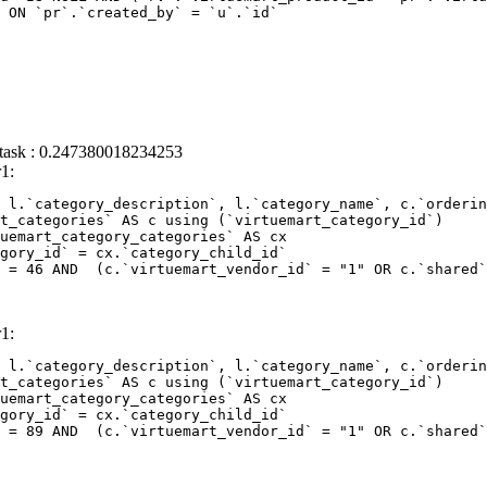
 task : 0.247380018234253
1:
 l.`category_description`, l.`category_name`, c.`orderin
 = 46 AND  (c.`virtuemart_vendor_id` = "1" OR c.`shared`
1:
 l.`category_description`, l.`category_name`, c.`orderin
 = 89 AND  (c.`virtuemart_vendor_id` = "1" OR c.`shared`