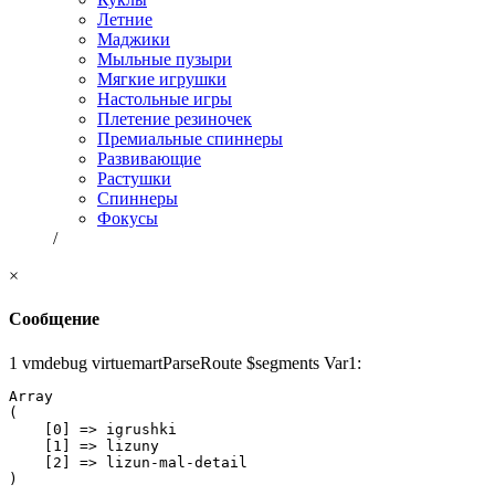
Летние
Маджики
Мыльные пузыри
Мягкие игрушки
Настольные игры
Плетение резиночек
Премиальные спиннеры
Развивающие
Растушки
Спиннеры
Фокусы
/
×
Сообщение
1 vmdebug virtuemartParseRoute $segments Var1:
Array

(

    [0] => igrushki

    [1] => lizuny

    [2] => lizun-mal-detail
