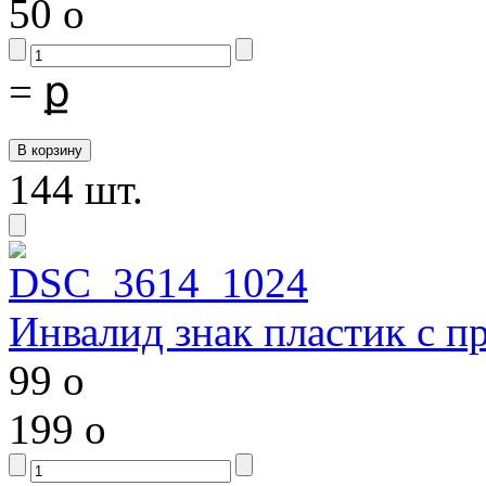
50
o
=
ք
144 шт.
Инвалид знак пластик с 
99
o
199
o