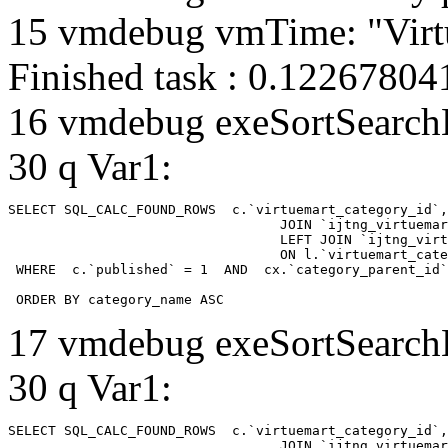
15 vmdebug vmTime: "Virtu
Finished task : 0.1226780
16 vmdebug exeSortSearchLi
30 q Var1:
SELECT SQL_CALC_FOUND_ROWS  c.`virtuemart_category_id`,
				  JOIN `ijtng_virtuemart_categories` AS c using (`virtuemart_category_id`)

				  LEFT JOIN `ijtng_virtuemart_category_categories` AS cx

				  ON l.`virtuemart_category_id` = cx.`category_child_id` 

 WHERE  c.`published` = 1  AND  cx.`category_parent_id`
 ORDER BY category_name ASC
17 vmdebug exeSortSearchLi
30 q Var1:
SELECT SQL_CALC_FOUND_ROWS  c.`virtuemart_category_id`,
				  JOIN `ijtng_virtuemart_categories` AS c using (`virtuemart_category_id`)
