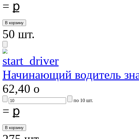
=
ք
50 шт.
Начинающий водитель зна
62,40
o
по 10 шт.
=
ք
275 шт.