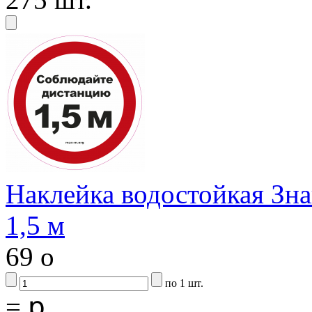
Наклейка водостойкая
1,5 м
69
o
по 1 шт.
=
ք