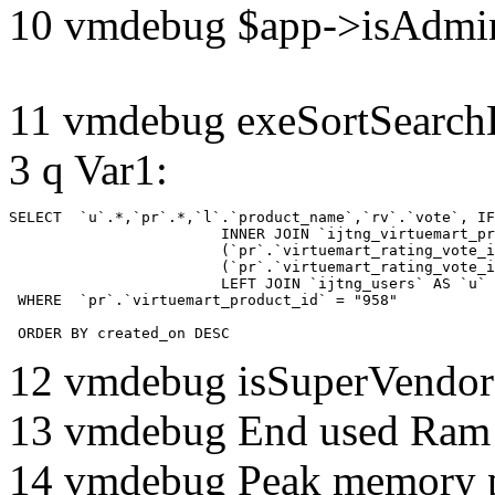
10 vmdebug $app->isAdmin
11 vmdebug exeSortSearchLi
3 q Var1:
SELECT  `u`.*,`pr`.*,`l`.`product_name`,`rv`.`vote`, IF
			INNER JOIN `ijtng_virtuemart_products_ru_ru` AS `l` ON `l`.`virtuemart_product_id` = `pr`.`virtuemart_product_id`  LEFT JOIN `ijtng_virtuemart_rating_votes` AS `rv` on

			(`pr`.`virtuemart_rating_vote_id` IS NOT NULL AND `rv`.`virtuemart_rating_vote_id`=`pr`.`virtuemart_rating_vote_id` ) XOR

			(`pr`.`virtuemart_rating_vote_id` IS NULL AND (`rv`.`virtuemart_product_id`=`pr`.`virtuemart_product_id` and `rv`.`created_by`=`pr`.`created_by`) )

			LEFT JOIN `ijtng_users` AS `u`	ON `pr`.`created_by` = `u`.`id` 

 WHERE  `pr`.`virtuemart_product_id` = "958" 

 ORDER BY created_on DESC
12 vmdebug isSuperVendor 
13 vmdebug End used Ra
14 vmdebug Peak memory 