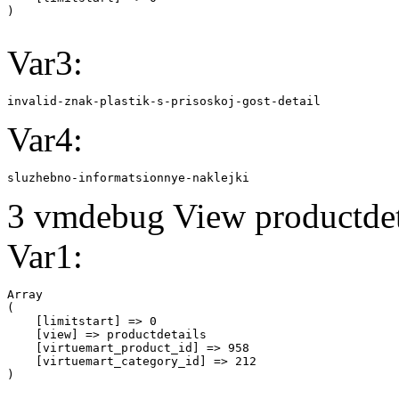
Var3:
invalid-znak-plastik-s-prisoskoj-gost-detail
Var4:
sluzhebno-informatsionnye-naklejki
3 vmdebug View productdeta
Var1:
Array

(

    [limitstart] => 0

    [view] => productdetails

    [virtuemart_product_id] => 958

    [virtuemart_category_id] => 212
