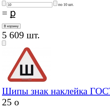
по 10 шт.
=
ք
5 609 шт.
Шипы знак наклейка ГОС
25
o