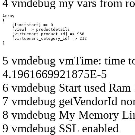
4 vmdebug my vars from ro
Array

(

    [limitstart] => 0

    [view] => productdetails

    [virtuemart_product_id] => 958

    [virtuemart_category_id] => 212

5 vmdebug vmTime: time to
4.1961669921875E-5
6 vmdebug Start used Ram
7 vmdebug getVendorId no
8 vmdebug My Memory Lim
9 vmdebug SSL enabled