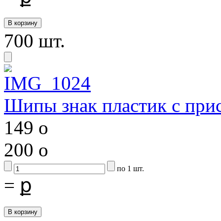
700 шт.
Шипы знак пластик с при
149
o
200
o
по 1 шт.
=
ք