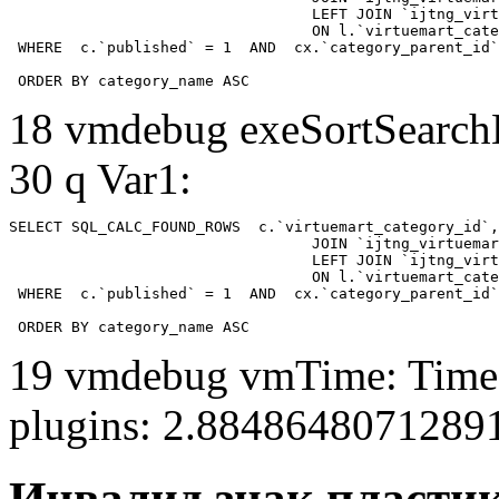
				  LEFT JOIN `ijtng_virtuemart_category_categories` AS cx

				  ON l.`virtuemart_category_id` = cx.`category_child_id` 

 WHERE  c.`published` = 1  AND  cx.`category_parent_id`
 ORDER BY category_name ASC
18 vmdebug exeSortSearchLi
30 q Var1:
SELECT SQL_CALC_FOUND_ROWS  c.`virtuemart_category_id`,
				  JOIN `ijtng_virtuemart_categories` AS c using (`virtuemart_category_id`)

				  LEFT JOIN `ijtng_virtuemart_category_categories` AS cx

				  ON l.`virtuemart_category_id` = cx.`category_child_id` 

 WHERE  c.`published` = 1  AND  cx.`category_parent_id`
 ORDER BY category_name ASC
19 vmdebug vmTime: Time 
plugins: 2.8848648071289
Инвалид знак пласти