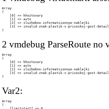
Array

(

    [0] => khoztovary

    [1] => avto

    [2] => sluzhebno-informatsionnye-naklejki

    [3] => invalid-znak-plastik-s-prisoskoj-gost-detail

2 vmdebug ParseRoute no v
Array

(

    [0] => khoztovary

    [1] => avto

    [2] => sluzhebno-informatsionnye-naklejki

    [3] => invalid-znak-plastik-s-prisoskoj-gost-detail

Var2:
Array

(

    [limitstart] => 0
