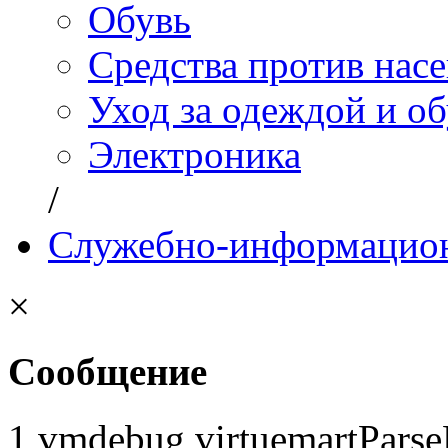
Обувь
Средства против нас
Уход за одеждой и о
Электроника
/
Служебно-информацион
×
Сообщение
1 vmdebug virtuemartParse