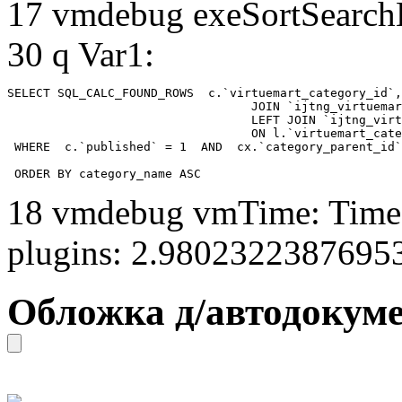
17 vmdebug exeSortSearchLi
30 q Var1:
SELECT SQL_CALC_FOUND_ROWS  c.`virtuemart_category_id`,
				  JOIN `ijtng_virtuemart_categories` AS c using (`virtuemart_category_id`)

				  LEFT JOIN `ijtng_virtuemart_category_categories` AS cx

				  ON l.`virtuemart_category_id` = cx.`category_child_id` 

 WHERE  c.`published` = 1  AND  cx.`category_parent_id`
 ORDER BY category_name ASC
18 vmdebug vmTime: Time 
plugins: 2.9802322387695
Обложка д/автодокум