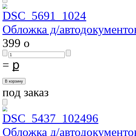
Обложка д/автодокументо
399
o
=
ք
под заказ
Обложка д/автодокументо