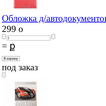
Обложка д/автодокументов
299
o
=
ք
под заказ