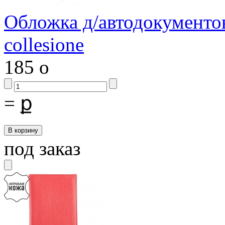
Обложка д/автодокументов
collesione
185
o
=
ք
под заказ