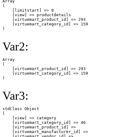
Array

(

    [limitstart] => 0

    [view] => productdetails

    [virtuemart_product_id] => 293

    [virtuemart_category_id] => 159

Var2:
Array

(

    [virtuemart_product_id] => 293

    [virtuemart_category_id] => 159

Var3:
stdClass Object

(

    [view] => category

    [virtuemart_category_id] => 46

    [virtuemart_product_id] => 

    [virtuemart_manufacturer_id] => 

    [virtuemart_vendor_id] => 
