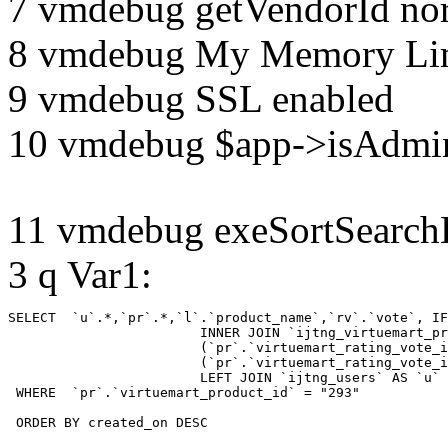
7 vmdebug getVendorId no
8 vmdebug My Memory Lim
9 vmdebug SSL enabled
10 vmdebug $app->isAdmin
11 vmdebug exeSortSearchLi
3 q Var1:
SELECT  `u`.*,`pr`.*,`l`.`product_name`,`rv`.`vote`, IF
			INNER JOIN `ijtng_virtuemart_products_ru_ru` AS `l` ON `l`.`virtuemart_product_id` = `pr`.`virtuemart_product_id`  LEFT JOIN `ijtng_virtuemart_rating_votes` AS `rv` on

			(`pr`.`virtuemart_rating_vote_id` IS NOT NULL AND `rv`.`virtuemart_rating_vote_id`=`pr`.`virtuemart_rating_vote_id` ) XOR

			(`pr`.`virtuemart_rating_vote_id` IS NULL AND (`rv`.`virtuemart_product_id`=`pr`.`virtuemart_product_id` and `rv`.`created_by`=`pr`.`created_by`) )

			LEFT JOIN `ijtng_users` AS `u`	ON `pr`.`created_by` = `u`.`id` 

 WHERE  `pr`.`virtuemart_product_id` = "293" 

 ORDER BY created_on DESC