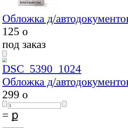
Обложка д/автодокументов
125
o
под заказ
Обложка д/автодокументов
299
o
=
ք