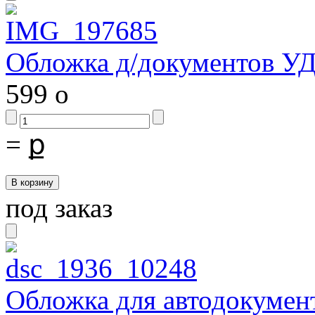
Обложка д/документов У
599
o
=
ք
под заказ
Обложка для автодокумен