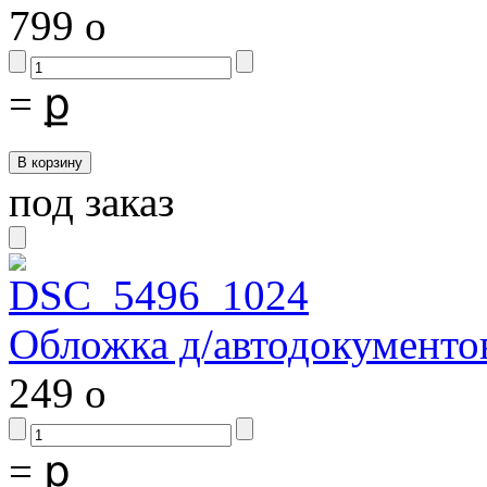
799
o
=
ք
под заказ
Обложка д/автодокументов 
249
o
=
ք