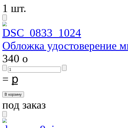
1 шт.
Обложка удостоверение м
340
o
=
ք
под заказ