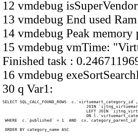
12 vmdebug isSuperVendor 
13 vmdebug End used Ra
14 vmdebug Peak memory 
15 vmdebug vmTime: "Virtu
Finished task : 0.2467119
16 vmdebug exeSortSearchLi
30 q Var1:
SELECT SQL_CALC_FOUND_ROWS  c.`virtuemart_category_id`,
				  JOIN `ijtng_virtuemart_categories` AS c using (`virtuemart_category_id`)

				  LEFT JOIN `ijtng_virtuemart_category_categories` AS cx

				  ON l.`virtuemart_category_id` = cx.`category_child_id` 

 WHERE  c.`published` = 1  AND  cx.`category_parent_id`
 ORDER BY category_name ASC