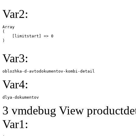
Var2:
Array

(

    [limitstart] => 0

Var3:
oblozhka-d-avtodokumentov-kombi-detail
Var4:
dlya-dokumentov
3 vmdebug View productdeta
Var1: