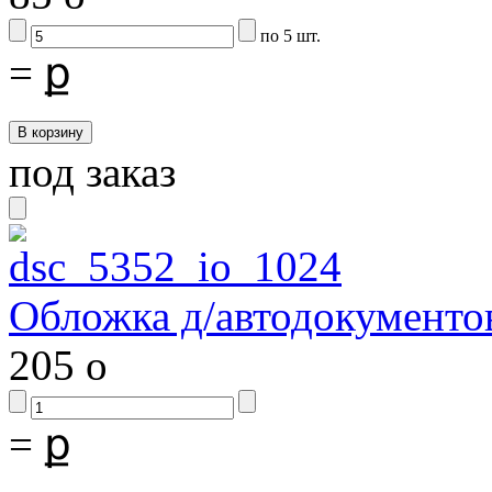
по 5 шт.
=
ք
под заказ
Обложка д/автодокументов
205
o
=
ք