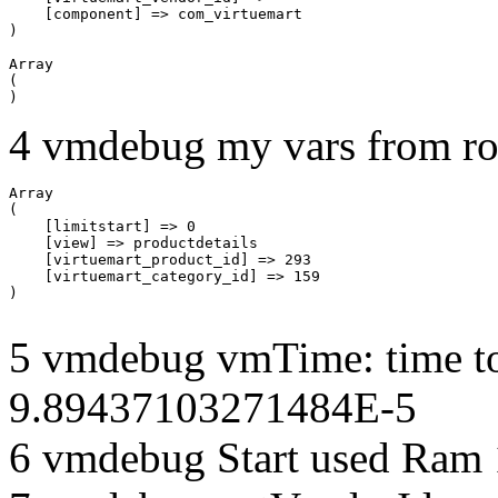
    [component] => com_virtuemart

Array

(

4 vmdebug my vars from ro
Array

(

    [limitstart] => 0

    [view] => productdetails

    [virtuemart_product_id] => 293

    [virtuemart_category_id] => 159

5 vmdebug vmTime: time to
9.89437103271484E-5
6 vmdebug Start used Ram