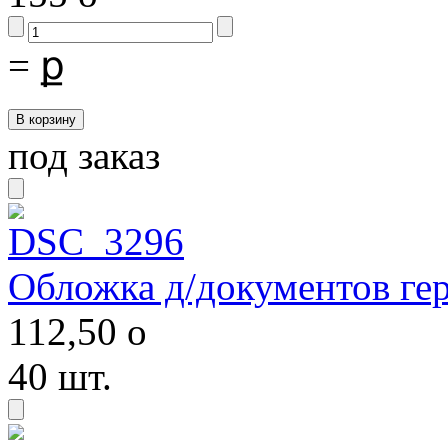
=
ք
под заказ
Обложка д/документов ге
112,50
o
40 шт.