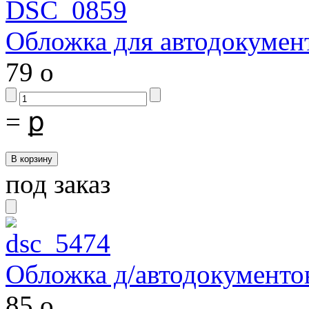
Обложка для автодокумен
79
o
=
ք
под заказ
Обложка д/автодокумент
85
o