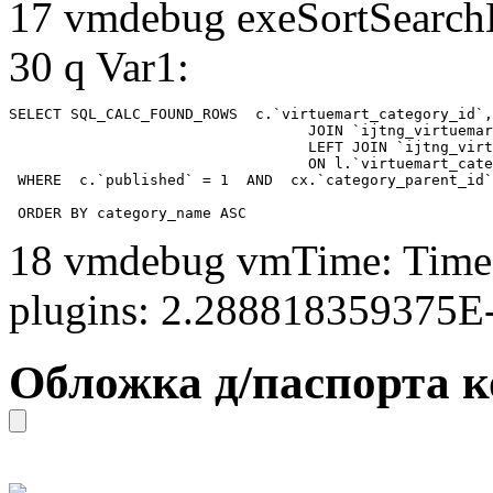
17 vmdebug exeSortSearchLi
30 q Var1:
SELECT SQL_CALC_FOUND_ROWS  c.`virtuemart_category_id`,
				  JOIN `ijtng_virtuemart_categories` AS c using (`virtuemart_category_id`)

				  LEFT JOIN `ijtng_virtuemart_category_categories` AS cx

				  ON l.`virtuemart_category_id` = cx.`category_child_id` 

 WHERE  c.`published` = 1  AND  cx.`category_parent_id`
 ORDER BY category_name ASC
18 vmdebug vmTime: Time 
plugins: 2.288818359375E
Обложка д/паспорта ко