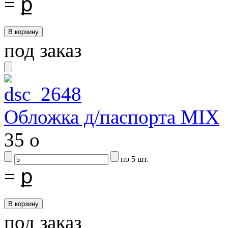
=
ք
под заказ
Обложка д/паспорта MIX
35
o
по 5 шт.
=
ք
под заказ