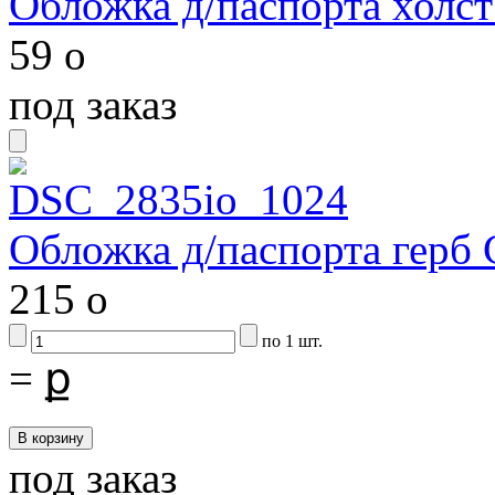
Обложка д/паспорта холст 
59
o
под заказ
Обложка д/паспорта герб
215
o
по 1 шт.
=
ք
под заказ