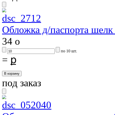
Обложка д/паспорта шелк 
34
o
по 10 шт.
=
ք
под заказ