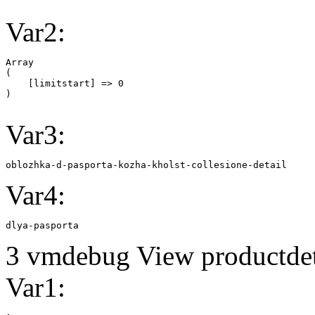
Var2:
Array

(

    [limitstart] => 0

Var3:
oblozhka-d-pasporta-kozha-kholst-collesione-detail
Var4:
dlya-pasporta
3 vmdebug View productdeta
Var1: