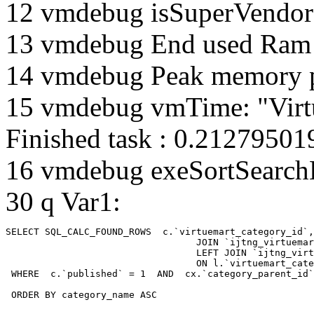
12 vmdebug isSuperVendor 
13 vmdebug End used Ra
14 vmdebug Peak memory 
15 vmdebug vmTime: "Virtu
Finished task : 0.2127950
16 vmdebug exeSortSearchLi
30 q Var1:
SELECT SQL_CALC_FOUND_ROWS  c.`virtuemart_category_id`,
				  JOIN `ijtng_virtuemart_categories` AS c using (`virtuemart_category_id`)

				  LEFT JOIN `ijtng_virtuemart_category_categories` AS cx

				  ON l.`virtuemart_category_id` = cx.`category_child_id` 

 WHERE  c.`published` = 1  AND  cx.`category_parent_id`
 ORDER BY category_name ASC