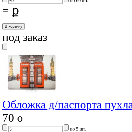
по 60 шт.
=
ք
под заказ
Обложка д/паспорта пухл
70
o
по 5 шт.