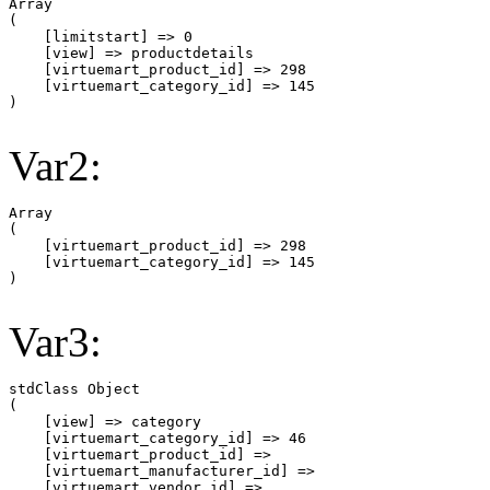
Array

(

    [limitstart] => 0

    [view] => productdetails

    [virtuemart_product_id] => 298

    [virtuemart_category_id] => 145

Var2:
Array

(

    [virtuemart_product_id] => 298

    [virtuemart_category_id] => 145

Var3:
stdClass Object

(

    [view] => category

    [virtuemart_category_id] => 46

    [virtuemart_product_id] => 

    [virtuemart_manufacturer_id] => 

    [virtuemart_vendor_id] => 
