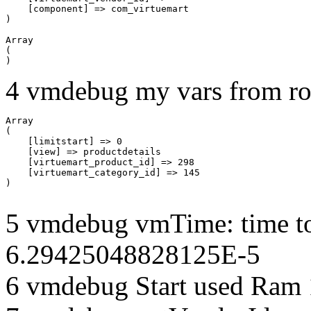
    [component] => com_virtuemart

Array

(

4 vmdebug my vars from ro
Array

(

    [limitstart] => 0

    [view] => productdetails

    [virtuemart_product_id] => 298

    [virtuemart_category_id] => 145

5 vmdebug vmTime: time to
6.29425048828125E-5
6 vmdebug Start used Ram