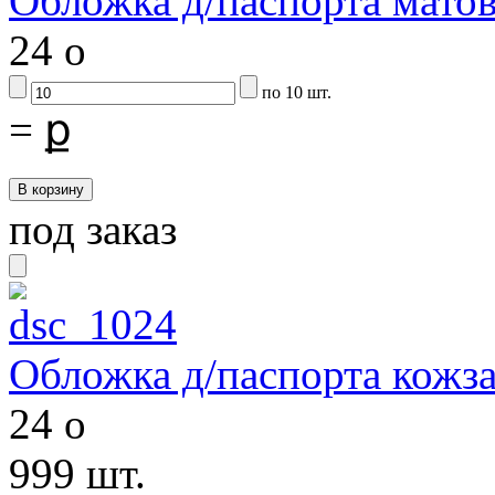
Обложка д/паспорта мато
24
o
по 10 шт.
=
ք
под заказ
Обложка д/паспорта кожз
24
o
999 шт.