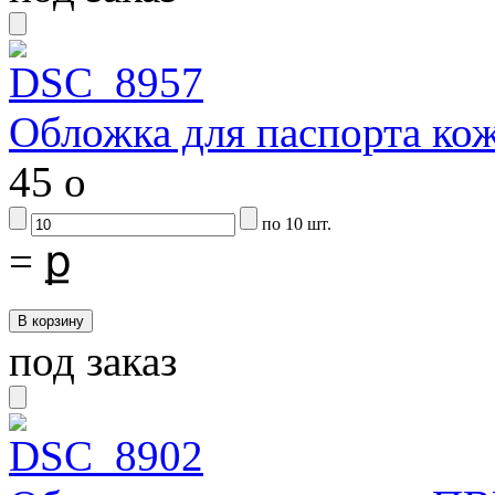
Обложка для паспорта ко
45
o
по 10 шт.
=
ք
под заказ