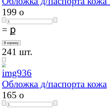
Обложка д/паспорта кожа х
199
o
=
ք
241 шт.
Обложка д/паспорта кожа
165
o