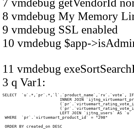
7 vmdebug getVendorId no
8 vmdebug My Memory Lim
9 vmdebug SSL enabled
10 vmdebug $app->isAdmin
11 vmdebug exeSortSearchLi
3 q Var1:
SELECT  `u`.*,`pr`.*,`l`.`product_name`,`rv`.`vote`, IF
			INNER JOIN `ijtng_virtuemart_products_ru_ru` AS `l` ON `l`.`virtuemart_product_id` = `pr`.`virtuemart_product_id`  LEFT JOIN `ijtng_virtuemart_rating_votes` AS `rv` on

			(`pr`.`virtuemart_rating_vote_id` IS NOT NULL AND `rv`.`virtuemart_rating_vote_id`=`pr`.`virtuemart_rating_vote_id` ) XOR

			(`pr`.`virtuemart_rating_vote_id` IS NULL AND (`rv`.`virtuemart_product_id`=`pr`.`virtuemart_product_id` and `rv`.`created_by`=`pr`.`created_by`) )

			LEFT JOIN `ijtng_users` AS `u`	ON `pr`.`created_by` = `u`.`id` 

 WHERE  `pr`.`virtuemart_product_id` = "298" 

 ORDER BY created_on DESC