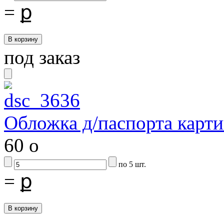
=
ք
под заказ
Обложка д/паспорта карти
60
o
по 5 шт.
=
ք