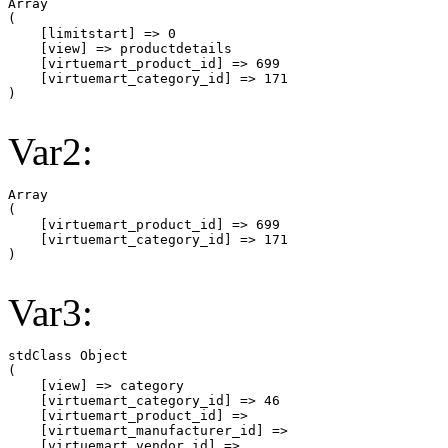
Array

(

    [limitstart] => 0

    [view] => productdetails

    [virtuemart_product_id] => 699

    [virtuemart_category_id] => 171

Var2:
Array

(

    [virtuemart_product_id] => 699

    [virtuemart_category_id] => 171

Var3:
stdClass Object

(

    [view] => category

    [virtuemart_category_id] => 46

    [virtuemart_product_id] => 

    [virtuemart_manufacturer_id] => 

    [virtuemart_vendor_id] => 
