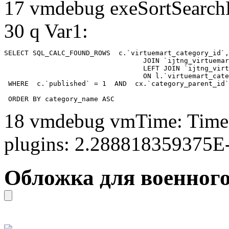
17 vmdebug exeSortSearchLi
30 q Var1:
SELECT SQL_CALC_FOUND_ROWS  c.`virtuemart_category_id`,
				  JOIN `ijtng_virtuemart_categories` AS c using (`virtuemart_category_id`)

				  LEFT JOIN `ijtng_virtuemart_category_categories` AS cx

				  ON l.`virtuemart_category_id` = cx.`category_child_id` 

 WHERE  c.`published` = 1  AND  cx.`category_parent_id`
 ORDER BY category_name ASC
18 vmdebug vmTime: Time 
plugins: 2.288818359375E
Обложка для военного