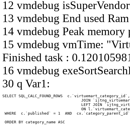
12 vmdebug isSuperVendor 
13 vmdebug End used Ra
14 vmdebug Peak memory 
15 vmdebug vmTime: "Virtu
Finished task : 0.1201059
16 vmdebug exeSortSearchLi
30 q Var1:
SELECT SQL_CALC_FOUND_ROWS  c.`virtuemart_category_id`,
				  JOIN `ijtng_virtuemart_categories` AS c using (`virtuemart_category_id`)

				  LEFT JOIN `ijtng_virtuemart_category_categories` AS cx

				  ON l.`virtuemart_category_id` = cx.`category_child_id` 

 WHERE  c.`published` = 1  AND  cx.`category_parent_id`
 ORDER BY category_name ASC