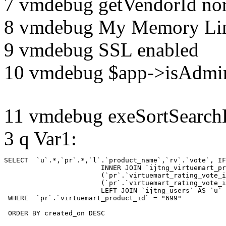
7 vmdebug getVendorId no
8 vmdebug My Memory Lim
9 vmdebug SSL enabled
10 vmdebug $app->isAdmin
11 vmdebug exeSortSearchLi
3 q Var1:
SELECT  `u`.*,`pr`.*,`l`.`product_name`,`rv`.`vote`, IF
			INNER JOIN `ijtng_virtuemart_products_ru_ru` AS `l` ON `l`.`virtuemart_product_id` = `pr`.`virtuemart_product_id`  LEFT JOIN `ijtng_virtuemart_rating_votes` AS `rv` on

			(`pr`.`virtuemart_rating_vote_id` IS NOT NULL AND `rv`.`virtuemart_rating_vote_id`=`pr`.`virtuemart_rating_vote_id` ) XOR

			(`pr`.`virtuemart_rating_vote_id` IS NULL AND (`rv`.`virtuemart_product_id`=`pr`.`virtuemart_product_id` and `rv`.`created_by`=`pr`.`created_by`) )

			LEFT JOIN `ijtng_users` AS `u`	ON `pr`.`created_by` = `u`.`id` 

 WHERE  `pr`.`virtuemart_product_id` = "699" 

 ORDER BY created_on DESC