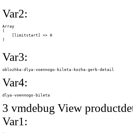
Var2:
Array

(

    [limitstart] => 0

Var3:
oblozhka-dlya-voennogo-bileta-kozha-gerb-detail
Var4:
dlya-voennogo-bileta
3 vmdebug View productdeta
Var1: