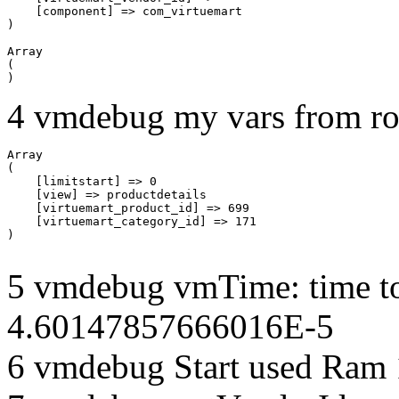
    [component] => com_virtuemart

Array

(

4 vmdebug my vars from ro
Array

(

    [limitstart] => 0

    [view] => productdetails

    [virtuemart_product_id] => 699

    [virtuemart_category_id] => 171

5 vmdebug vmTime: time to
4.60147857666016E-5
6 vmdebug Start used Ram