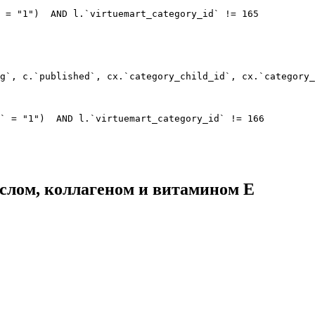
 = "1")  AND l.`virtuemart_category_id` != 165

g`, c.`published`, cx.`category_child_id`, cx.`category_
` = "1")  AND l.`virtuemart_category_id` != 166

слом, коллагеном и витамином Е