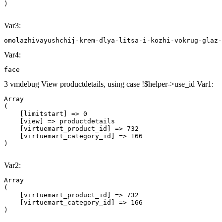
Var3:
omolazhivayushchij-krem-dlya-litsa-i-kozhi-vokrug-glaz-
Var4:
face
3 vmdebug View productdetails, using case !$helper->use_id Var1:
Array

(

    [limitstart] => 0

    [view] => productdetails

    [virtuemart_product_id] => 732

    [virtuemart_category_id] => 166

Var2:
Array

(

    [virtuemart_product_id] => 732

    [virtuemart_category_id] => 166
