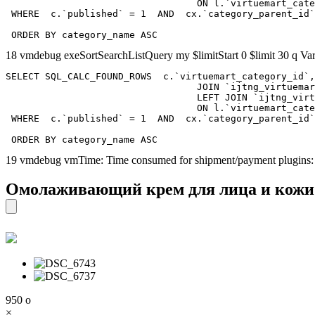
				  ON l.`virtuemart_category_id` = cx.`category_child_id` 

 WHERE  c.`published` = 1  AND  cx.`category_parent_id`
 ORDER BY category_name ASC
18 vmdebug exeSortSearchListQuery my $limitStart 0 $limit 30 q Var
SELECT SQL_CALC_FOUND_ROWS  c.`virtuemart_category_id`,
				  JOIN `ijtng_virtuemart_categories` AS c using (`virtuemart_category_id`)

				  LEFT JOIN `ijtng_virtuemart_category_categories` AS cx

				  ON l.`virtuemart_category_id` = cx.`category_child_id` 

 WHERE  c.`published` = 1  AND  cx.`category_parent_id`
 ORDER BY category_name ASC
19 vmdebug vmTime: Time consumed for shipment/payment plugins
Омолаживающий крем для лица и кожи в
950
o
×