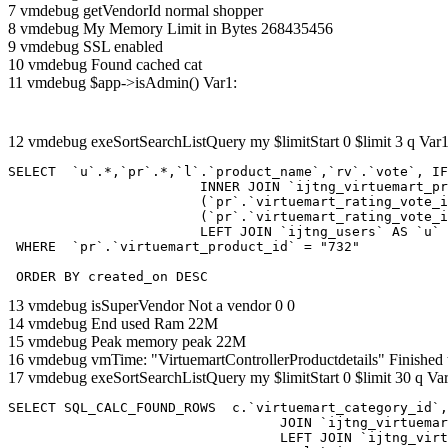
7 vmdebug getVendorId normal shopper
8 vmdebug My Memory Limit in Bytes 268435456
9 vmdebug SSL enabled
10 vmdebug Found cached cat
11 vmdebug $app->isAdmin() Var1:
12 vmdebug exeSortSearchListQuery my $limitStart 0 $limit 3 q Var1
SELECT  `u`.*,`pr`.*,`l`.`product_name`,`rv`.`vote`, IF
			INNER JOIN `ijtng_virtuemart_products_ru_ru` AS `l` ON `l`.`virtuemart_product_id` = `pr`.`virtuemart_product_id`  LEFT JOIN `ijtng_virtuemart_rating_votes` AS `rv` on

			(`pr`.`virtuemart_rating_vote_id` IS NOT NULL AND `rv`.`virtuemart_rating_vote_id`=`pr`.`virtuemart_rating_vote_id` ) XOR

			(`pr`.`virtuemart_rating_vote_id` IS NULL AND (`rv`.`virtuemart_product_id`=`pr`.`virtuemart_product_id` and `rv`.`created_by`=`pr`.`created_by`) )

			LEFT JOIN `ijtng_users` AS `u`	ON `pr`.`created_by` = `u`.`id` 

 WHERE  `pr`.`virtuemart_product_id` = "732" 

 ORDER BY created_on DESC
13 vmdebug isSuperVendor Not a vendor 0 0
14 vmdebug End used Ram 22M
15 vmdebug Peak memory peak 22M
16 vmdebug vmTime: "VirtuemartControllerProductdetails" Finished
17 vmdebug exeSortSearchListQuery my $limitStart 0 $limit 30 q Var
SELECT SQL_CALC_FOUND_ROWS  c.`virtuemart_category_id`,
				  JOIN `ijtng_virtuemart_categories` AS c using (`virtuemart_category_id`)

				  LEFT JOIN `ijtng_virtuemart_category_categories` AS cx
