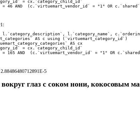
 = 46 AND  (c.`virtuemart_vendor_id` = "1" OR c.`shared`
1:
 l.`category_description`, l.`category_name`, c.`orderin
 = 165 AND  (c.`virtuemart_vendor_id` = "1" OR c.`shared
: 2.88486480712891E-5
округ глаз с соком нони, кокосовым ма