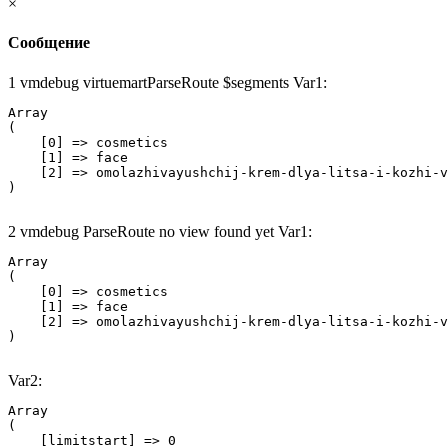
×
Сообщение
1 vmdebug virtuemartParseRoute $segments Var1:
Array

(

    [0] => cosmetics

    [1] => face

    [2] => omolazhivayushchij-krem-dlya-litsa-i-kozhi-v
2 vmdebug ParseRoute no view found yet Var1:
Array

(

    [0] => cosmetics

    [1] => face

    [2] => omolazhivayushchij-krem-dlya-litsa-i-kozhi-v
Var2:
Array

(

    [limitstart] => 0
