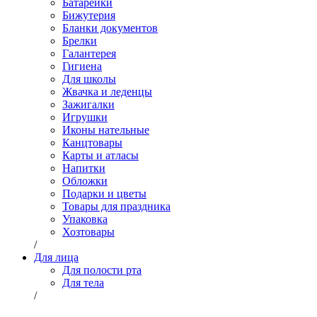
Батарейки
Бижутерия
Бланки документов
Брелки
Галантерея
Гигиена
Для школы
Жвачка и леденцы
Зажигалки
Игрушки
Иконы нательные
Канцтовары
Карты и атласы
Напитки
Обложки
Подарки и цветы
Товары для праздника
Упаковка
Хозтовары
/
Для лица
Для полости рта
Для тела
/