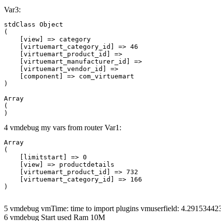
Var3:
stdClass Object

(

    [view] => category

    [virtuemart_category_id] => 46

    [virtuemart_product_id] => 

    [virtuemart_manufacturer_id] => 

    [virtuemart_vendor_id] => 

    [component] => com_virtuemart

Array

(

4 vmdebug my vars from router Var1:
Array

(

    [limitstart] => 0

    [view] => productdetails

    [virtuemart_product_id] => 732

    [virtuemart_category_id] => 166

5 vmdebug vmTime: time to import plugins vmuserfield: 4.2915344
6 vmdebug Start used Ram 10M