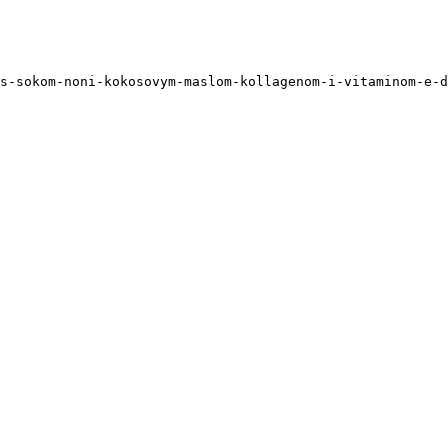
s-sokom-noni-kokosovym-maslom-kollagenom-i-vitaminom-e-d