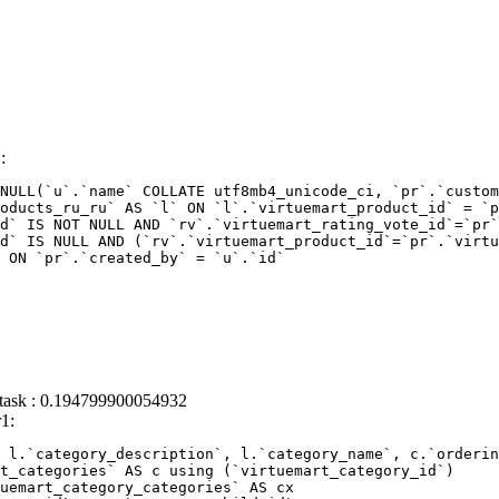
:
NULL(`u`.`name` COLLATE utf8mb4_unicode_ci, `pr`.`custom
 task : 0.194799900054932
1:
 l.`category_description`, l.`category_name`, c.`orderin