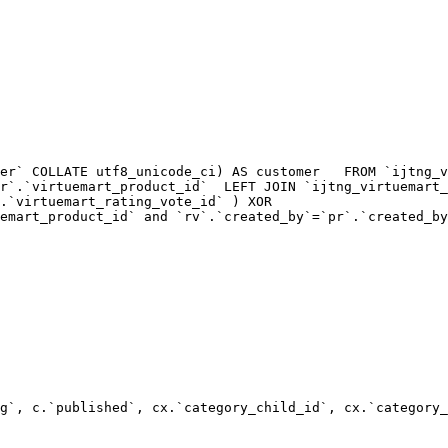
er` COLLATE utf8_unicode_ci) AS customer   FROM `ijtng_v
g`, c.`published`, cx.`category_child_id`, cx.`category_