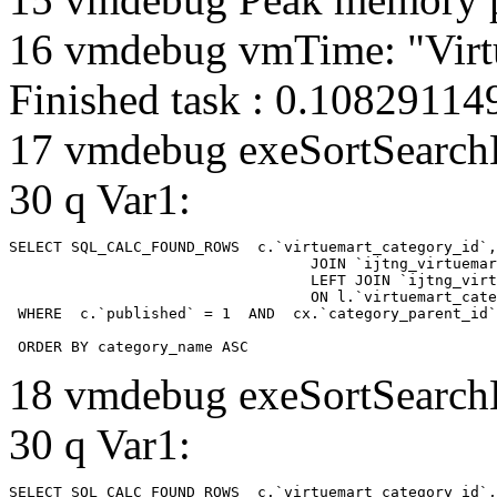
16 vmdebug vmTime: "Virtu
Finished task : 0.1082911
17 vmdebug exeSortSearchLi
30 q Var1:
SELECT SQL_CALC_FOUND_ROWS  c.`virtuemart_category_id`,
				  JOIN `ijtng_virtuemart_categories` AS c using (`virtuemart_category_id`)

				  LEFT JOIN `ijtng_virtuemart_category_categories` AS cx

				  ON l.`virtuemart_category_id` = cx.`category_child_id` 

 WHERE  c.`published` = 1  AND  cx.`category_parent_id`
 ORDER BY category_name ASC
18 vmdebug exeSortSearchLi
30 q Var1:
SELECT SQL_CALC_FOUND_ROWS  c.`virtuemart_category_id`,