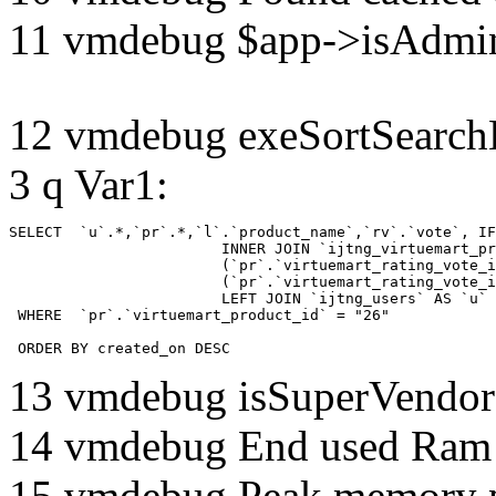
11 vmdebug $app->isAdmin
12 vmdebug exeSortSearchLi
3 q Var1:
SELECT  `u`.*,`pr`.*,`l`.`product_name`,`rv`.`vote`, IF
			INNER JOIN `ijtng_virtuemart_products_ru_ru` AS `l` ON `l`.`virtuemart_product_id` = `pr`.`virtuemart_product_id`  LEFT JOIN `ijtng_virtuemart_rating_votes` AS `rv` on

			(`pr`.`virtuemart_rating_vote_id` IS NOT NULL AND `rv`.`virtuemart_rating_vote_id`=`pr`.`virtuemart_rating_vote_id` ) XOR

			(`pr`.`virtuemart_rating_vote_id` IS NULL AND (`rv`.`virtuemart_product_id`=`pr`.`virtuemart_product_id` and `rv`.`created_by`=`pr`.`created_by`) )

			LEFT JOIN `ijtng_users` AS `u`	ON `pr`.`created_by` = `u`.`id` 

 WHERE  `pr`.`virtuemart_product_id` = "26" 

 ORDER BY created_on DESC
13 vmdebug isSuperVendor 
14 vmdebug End used Ra
15 vmdebug Peak memory 