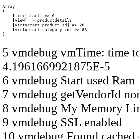
Array

(

    [limitstart] => 0

    [view] => productdetails

    [virtuemart_product_id] => 26

    [virtuemart_category_id] => 83

5 vmdebug vmTime: time to
4.1961669921875E-5
6 vmdebug Start used Ram
7 vmdebug getVendorId no
8 vmdebug My Memory Lim
9 vmdebug SSL enabled
10 vmdebug Found cached 