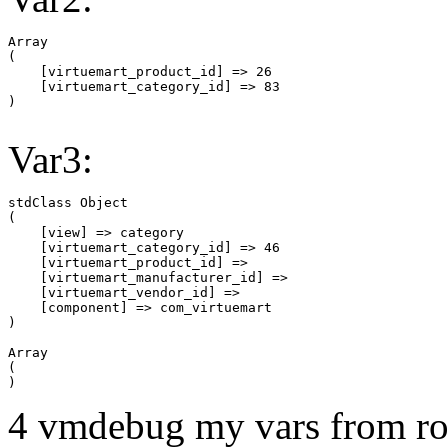
Array

(

    [virtuemart_product_id] => 26

    [virtuemart_category_id] => 83

Var3:
stdClass Object

(

    [view] => category

    [virtuemart_category_id] => 46

    [virtuemart_product_id] => 

    [virtuemart_manufacturer_id] => 

    [virtuemart_vendor_id] => 

    [component] => com_virtuemart

Array

(

4 vmdebug my vars from ro