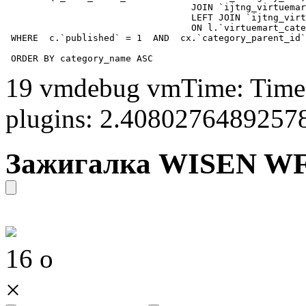
				  JOIN `ijtng_virtuemart_categories` AS c using (`virtuemart_category_id`)

				  LEFT JOIN `ijtng_virtuemart_category_categories` AS cx

				  ON l.`virtuemart_category_id` = cx.`category_child_id` 

 WHERE  c.`published` = 1  AND  cx.`category_parent_id`
 ORDER BY category_name ASC
19 vmdebug vmTime: Time 
plugins: 2.4080276489257
Зажигалка WISEN WF-
16
o
×