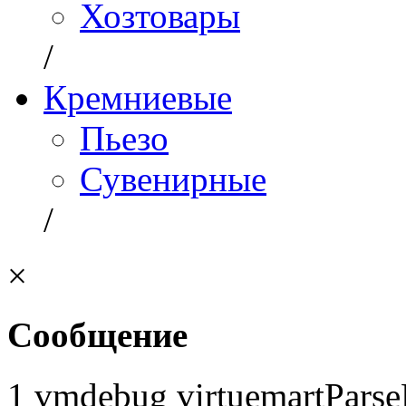
Хозтовары
/
Кремниевые
Пьезо
Сувенирные
/
×
Сообщение
1 vmdebug virtuemartParse