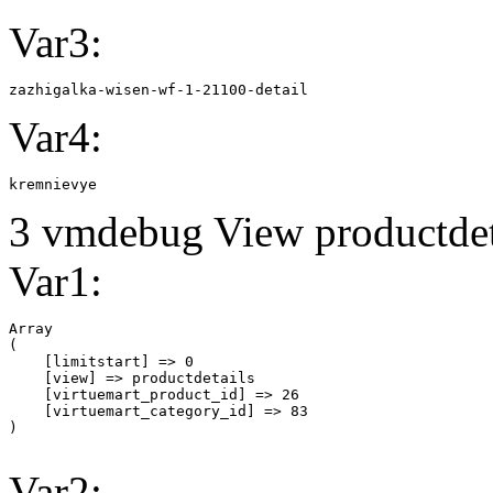
Var3:
zazhigalka-wisen-wf-1-21100-detail
Var4:
kremnievye
3 vmdebug View productdeta
Var1:
Array

(

    [limitstart] => 0

    [view] => productdetails

    [virtuemart_product_id] => 26

    [virtuemart_category_id] => 83

Var2: