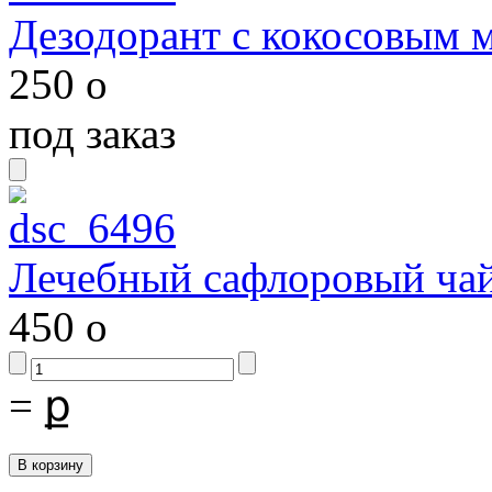
Дезодорант с кокосовым 
250
o
под заказ
Лечебный сафлоровый ча
450
o
=
ք