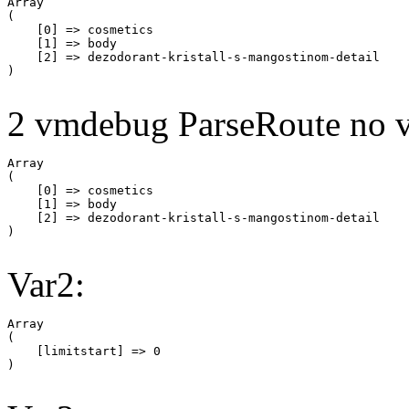
Array

(

    [0] => cosmetics

    [1] => body

    [2] => dezodorant-kristall-s-mangostinom-detail

2 vmdebug ParseRoute no v
Array

(

    [0] => cosmetics

    [1] => body

    [2] => dezodorant-kristall-s-mangostinom-detail

Var2:
Array

(

    [limitstart] => 0
