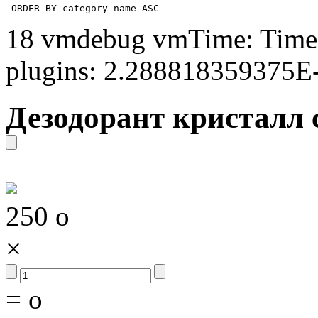
 ORDER BY category_name ASC
18 vmdebug vmTime: Time 
plugins: 2.288818359375E
Дезодорант кристалл 
250
o
×
=
o