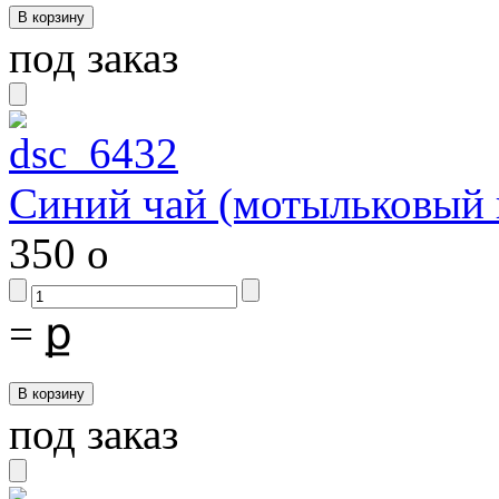
под заказ
Синий чай (мотыльковый 
350
o
=
ք
под заказ