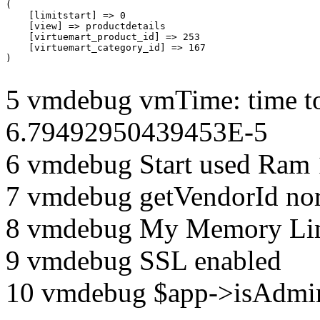
(

    [limitstart] => 0

    [view] => productdetails

    [virtuemart_product_id] => 253

    [virtuemart_category_id] => 167

5 vmdebug vmTime: time to
6.79492950439453E-5
6 vmdebug Start used Ram
7 vmdebug getVendorId no
8 vmdebug My Memory Lim
9 vmdebug SSL enabled
10 vmdebug $app->isAdmin