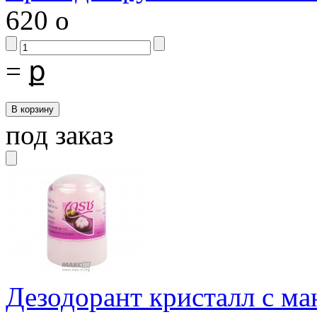
620
o
=
ք
под заказ
Дезодорант кристалл с м