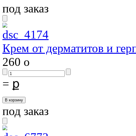
под заказ
Крем от дерматитов и гер
260
o
=
ք
под заказ