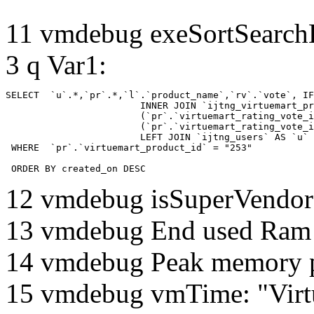
11 vmdebug exeSortSearchLi
3 q Var1:
SELECT  `u`.*,`pr`.*,`l`.`product_name`,`rv`.`vote`, IF
			INNER JOIN `ijtng_virtuemart_products_ru_ru` AS `l` ON `l`.`virtuemart_product_id` = `pr`.`virtuemart_product_id`  LEFT JOIN `ijtng_virtuemart_rating_votes` AS `rv` on

			(`pr`.`virtuemart_rating_vote_id` IS NOT NULL AND `rv`.`virtuemart_rating_vote_id`=`pr`.`virtuemart_rating_vote_id` ) XOR

			(`pr`.`virtuemart_rating_vote_id` IS NULL AND (`rv`.`virtuemart_product_id`=`pr`.`virtuemart_product_id` and `rv`.`created_by`=`pr`.`created_by`) )

			LEFT JOIN `ijtng_users` AS `u`	ON `pr`.`created_by` = `u`.`id` 

 WHERE  `pr`.`virtuemart_product_id` = "253" 

 ORDER BY created_on DESC
12 vmdebug isSuperVendor 
13 vmdebug End used Ra
14 vmdebug Peak memory 
15 vmdebug vmTime: "Virtu