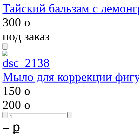
Тайский бальзам с лемонг
300
o
под заказ
Мыло для коррекции фиг
150
o
200
o
=
ք