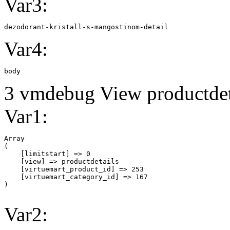
Var3:
dezodorant-kristall-s-mangostinom-detail
Var4:
body
3 vmdebug View productdeta
Var1:
Array

(

    [limitstart] => 0

    [view] => productdetails

    [virtuemart_product_id] => 253

    [virtuemart_category_id] => 167

Var2: