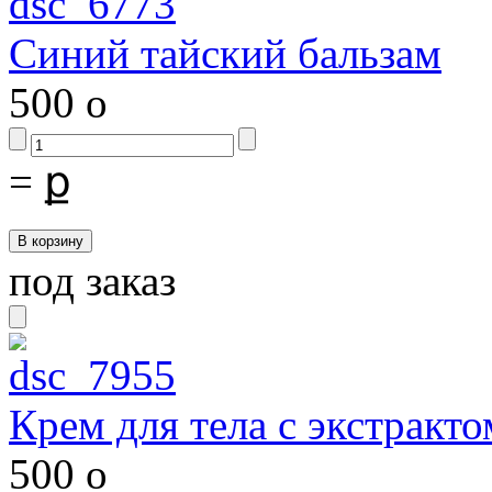
Синий тайский бальзам
500
o
=
ք
под заказ
Крем для тела с экстракто
500
o