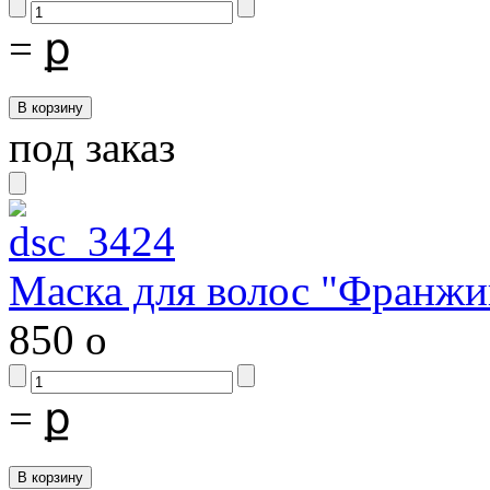
=
ք
под заказ
Маска для волос "Франжи
850
o
=
ք