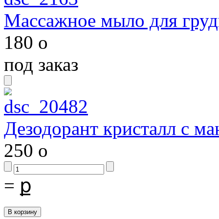
Массажное мыло для груд
180
o
под заказ
Дезодорант кристалл с м
250
o
=
ք