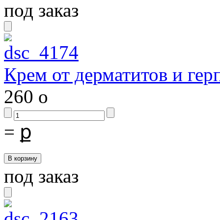
под заказ
Крем от дерматитов и гер
260
o
=
ք
под заказ