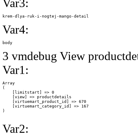
Var3:
krem-dlya-ruk-i-nogtej-mango-detail
Var4:
body
3 vmdebug View productdeta
Var1:
Array

(

    [limitstart] => 0

    [view] => productdetails

    [virtuemart_product_id] => 670

    [virtuemart_category_id] => 167

Var2: