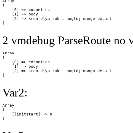
Array

(

    [0] => cosmetics

    [1] => body

    [2] => krem-dlya-ruk-i-nogtej-mango-detail

2 vmdebug ParseRoute no v
Array

(

    [0] => cosmetics

    [1] => body

    [2] => krem-dlya-ruk-i-nogtej-mango-detail

Var2:
Array

(

    [limitstart] => 0
