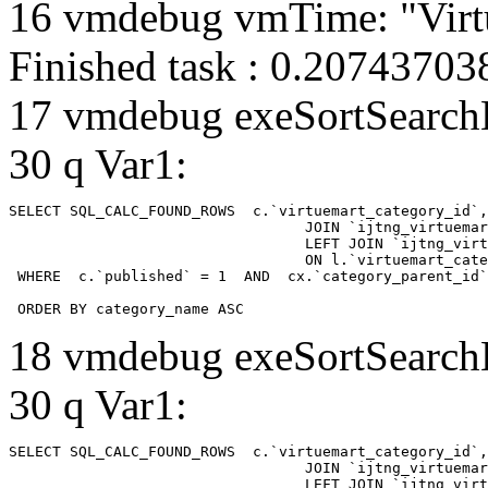
16 vmdebug vmTime: "Virtu
Finished task : 0.2074370
17 vmdebug exeSortSearchLi
30 q Var1:
SELECT SQL_CALC_FOUND_ROWS  c.`virtuemart_category_id`,
				  JOIN `ijtng_virtuemart_categories` AS c using (`virtuemart_category_id`)

				  LEFT JOIN `ijtng_virtuemart_category_categories` AS cx

				  ON l.`virtuemart_category_id` = cx.`category_child_id` 

 WHERE  c.`published` = 1  AND  cx.`category_parent_id`
 ORDER BY category_name ASC
18 vmdebug exeSortSearchLi
30 q Var1:
SELECT SQL_CALC_FOUND_ROWS  c.`virtuemart_category_id`,
				  JOIN `ijtng_virtuemart_categories` AS c using (`virtuemart_category_id`)

				  LEFT JOIN `ijtng_virtuemart_category_categories` AS cx
