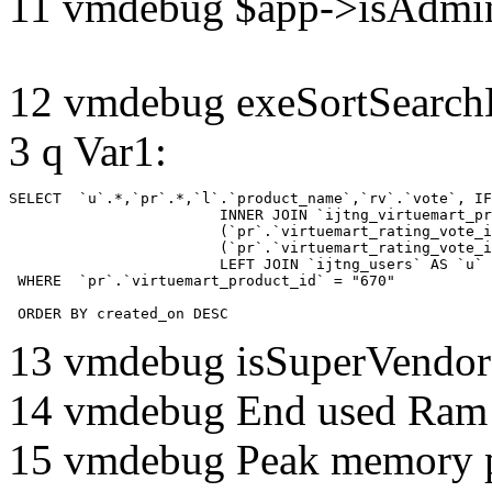
11 vmdebug $app->isAdmin
12 vmdebug exeSortSearchLi
3 q Var1:
SELECT  `u`.*,`pr`.*,`l`.`product_name`,`rv`.`vote`, IF
			INNER JOIN `ijtng_virtuemart_products_ru_ru` AS `l` ON `l`.`virtuemart_product_id` = `pr`.`virtuemart_product_id`  LEFT JOIN `ijtng_virtuemart_rating_votes` AS `rv` on

			(`pr`.`virtuemart_rating_vote_id` IS NOT NULL AND `rv`.`virtuemart_rating_vote_id`=`pr`.`virtuemart_rating_vote_id` ) XOR

			(`pr`.`virtuemart_rating_vote_id` IS NULL AND (`rv`.`virtuemart_product_id`=`pr`.`virtuemart_product_id` and `rv`.`created_by`=`pr`.`created_by`) )

			LEFT JOIN `ijtng_users` AS `u`	ON `pr`.`created_by` = `u`.`id` 

 WHERE  `pr`.`virtuemart_product_id` = "670" 

 ORDER BY created_on DESC
13 vmdebug isSuperVendor 
14 vmdebug End used Ra
15 vmdebug Peak memory 