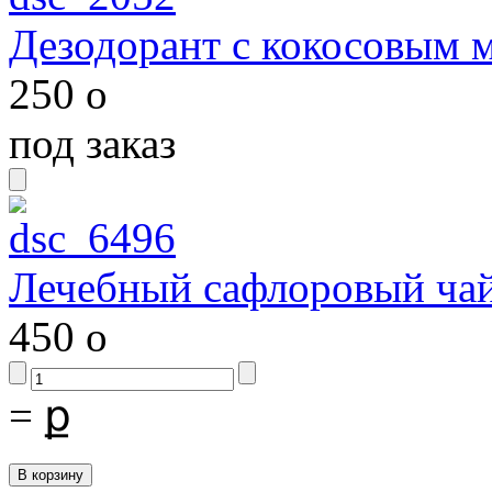
Дезодорант с кокосовым 
250
o
под заказ
Лечебный сафлоровый ча
450
o
=
ք