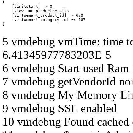
(

    [limitstart] => 0

    [view] => productdetails

    [virtuemart_product_id] => 670

    [virtuemart_category_id] => 167

5 vmdebug vmTime: time to
6.41345977783203E-5
6 vmdebug Start used Ram
7 vmdebug getVendorId no
8 vmdebug My Memory Lim
9 vmdebug SSL enabled
10 vmdebug Found cached 