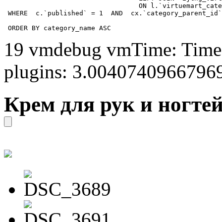
				  ON l.`virtuemart_category_id` = cx.`category_child_id` 

 WHERE  c.`published` = 1  AND  cx.`category_parent_id`
 ORDER BY category_name ASC
19 vmdebug vmTime: Time 
plugins: 3.0040740966796
Крем для рук и ногте