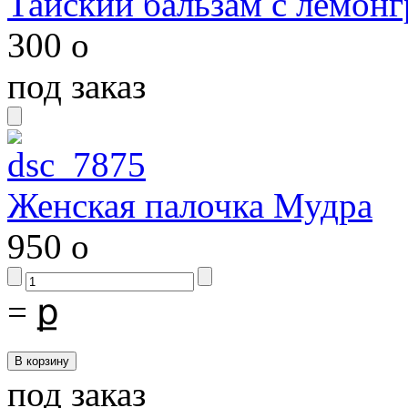
Тайский бальзам с лемонг
300
o
под заказ
Женская палочка Мудра
950
o
=
ք
под заказ