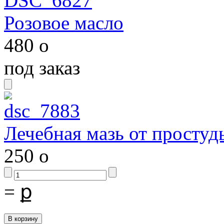
Розовое масло
480
o
под заказ
Лечебная мазь от простуд
250
o
=
ք