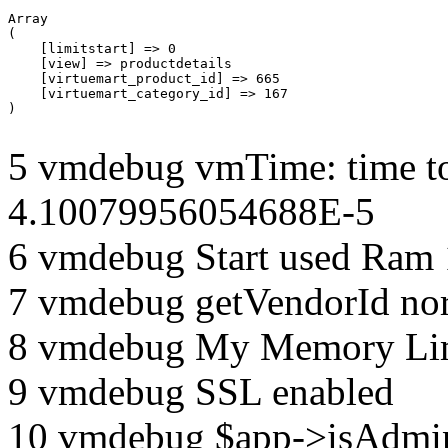
Array

(

    [limitstart] => 0

    [view] => productdetails

    [virtuemart_product_id] => 665

    [virtuemart_category_id] => 167

5 vmdebug vmTime: time to
4.10079956054688E-5
6 vmdebug Start used Ram
7 vmdebug getVendorId no
8 vmdebug My Memory Lim
9 vmdebug SSL enabled
10 vmdebug $app->isAdmin