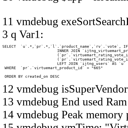
11 vmdebug exeSortSearchLi
3 q Var1:
SELECT  `u`.*,`pr`.*,`l`.`product_name`,`rv`.`vote`, IF
			INNER JOIN `ijtng_virtuemart_products_ru_ru` AS `l` ON `l`.`virtuemart_product_id` = `pr`.`virtuemart_product_id`  LEFT JOIN `ijtng_virtuemart_rating_votes` AS `rv` on

			(`pr`.`virtuemart_rating_vote_id` IS NOT NULL AND `rv`.`virtuemart_rating_vote_id`=`pr`.`virtuemart_rating_vote_id` ) XOR

			(`pr`.`virtuemart_rating_vote_id` IS NULL AND (`rv`.`virtuemart_product_id`=`pr`.`virtuemart_product_id` and `rv`.`created_by`=`pr`.`created_by`) )

			LEFT JOIN `ijtng_users` AS `u`	ON `pr`.`created_by` = `u`.`id` 

 WHERE  `pr`.`virtuemart_product_id` = "665" 

 ORDER BY created_on DESC
12 vmdebug isSuperVendor 
13 vmdebug End used Ra
14 vmdebug Peak memory 
15 vmdebug vmTime: "Virtu