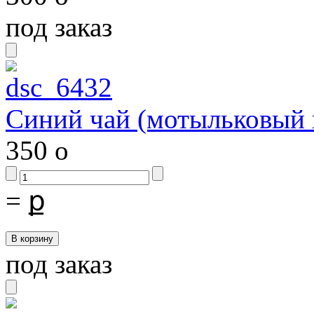
под заказ
Синий чай (мотыльковый 
350
o
=
ք
под заказ