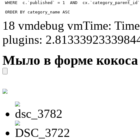
 WHERE  c.`published` = 1  AND  cx.`category_parent_id`
 ORDER BY category_name ASC
18 vmdebug vmTime: Time 
plugins: 2.8133392333984
Мыло в форме кокоса