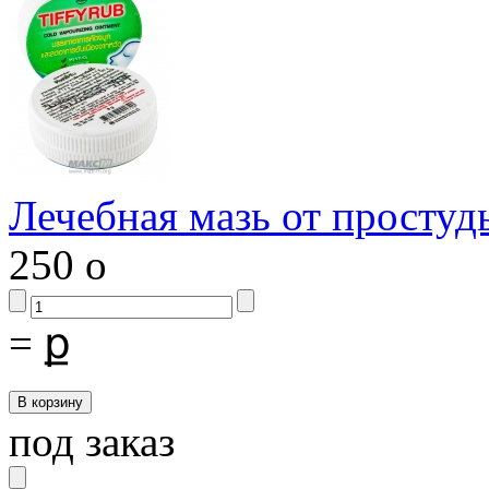
Лечебная мазь от простуд
250
o
=
ք
под заказ