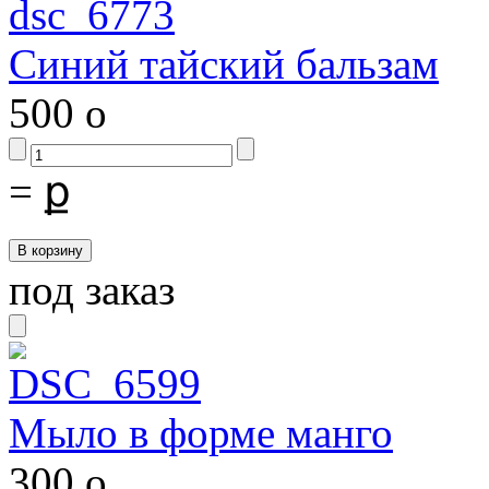
Синий тайский бальзам
500
o
=
ք
под заказ
Мыло в форме манго
300
o