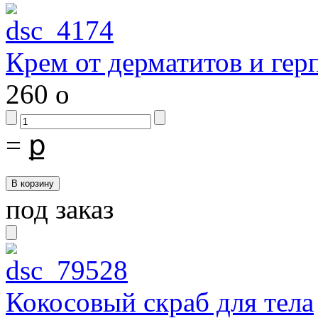
Крем от дерматитов и гер
260
o
=
ք
под заказ
Кокосовый скраб для тела