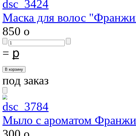
Маска для волос "Франжи
850
o
=
ք
под заказ
Мыло с ароматом Франж
300
o