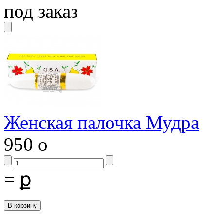
под заказ
Женская палочка Мудра
950
o
=
ք