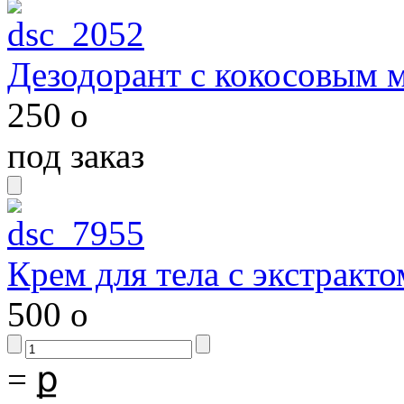
Дезодорант с кокосовым 
250
o
под заказ
Крем для тела с экстракто
500
o
=
ք