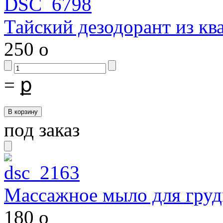
Тайский дезодорант из ква
250
o
=
ք
под заказ
Массажное мыло для груд
180
o