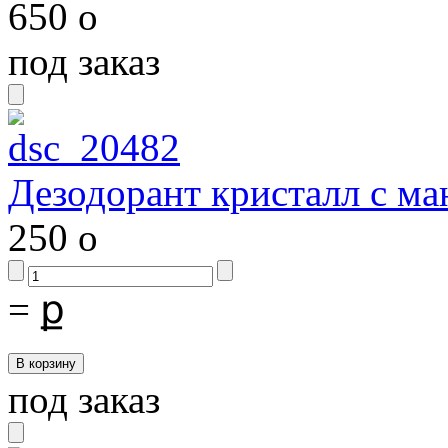
650
o
под заказ
Дезодорант кристалл с м
250
o
=
ք
под заказ