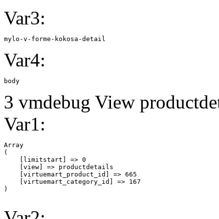
Var3:
mylo-v-forme-kokosa-detail
Var4:
body
3 vmdebug View productdeta
Var1:
Array

(

    [limitstart] => 0

    [view] => productdetails

    [virtuemart_product_id] => 665

    [virtuemart_category_id] => 167

Var2: