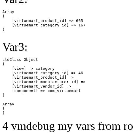
Array

(

    [virtuemart_product_id] => 665

    [virtuemart_category_id] => 167

Var3:
stdClass Object

(

    [view] => category

    [virtuemart_category_id] => 46

    [virtuemart_product_id] => 

    [virtuemart_manufacturer_id] => 

    [virtuemart_vendor_id] => 

    [component] => com_virtuemart

Array

(

4 vmdebug my vars from ro