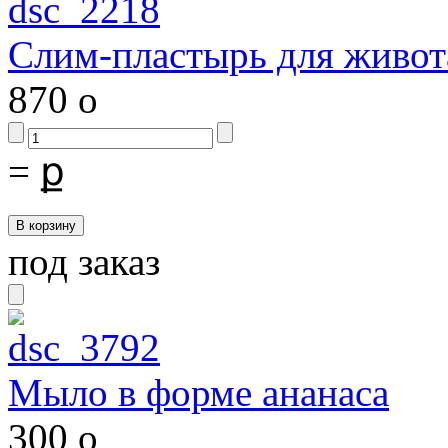
Слим-пластырь для живот
870
o
=
ք
под заказ
Мыло в форме ананаса
300
o