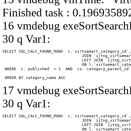
Finished task : 0.1969358
16 vmdebug exeSortSearchLi
30 q Var1:
SELECT SQL_CALC_FOUND_ROWS  c.`virtuemart_category_id`,
				  JOIN `ijtng_virtuemart_categories` AS c using (`virtuemart_category_id`)

				  LEFT JOIN `ijtng_virtuemart_category_categories` AS cx

				  ON l.`virtuemart_category_id` = cx.`category_child_id` 

 WHERE  c.`published` = 1  AND  cx.`category_parent_id`
 ORDER BY category_name ASC
17 vmdebug exeSortSearchLi
30 q Var1:
SELECT SQL_CALC_FOUND_ROWS  c.`virtuemart_category_id`,
				  JOIN `ijtng_virtuemart_categories` AS c using (`virtuemart_category_id`)

				  LEFT JOIN `ijtng_virtuemart_category_categories` AS cx

				  ON l.`virtuemart_category_id` = cx.`category_child_id` 
