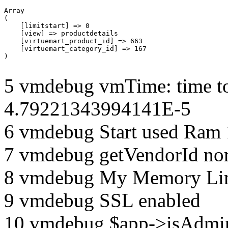
Array

(

    [limitstart] => 0

    [view] => productdetails

    [virtuemart_product_id] => 663

    [virtuemart_category_id] => 167

5 vmdebug vmTime: time to
4.79221343994141E-5
6 vmdebug Start used Ram
7 vmdebug getVendorId no
8 vmdebug My Memory Lim
9 vmdebug SSL enabled
10 vmdebug $app->isAdmin