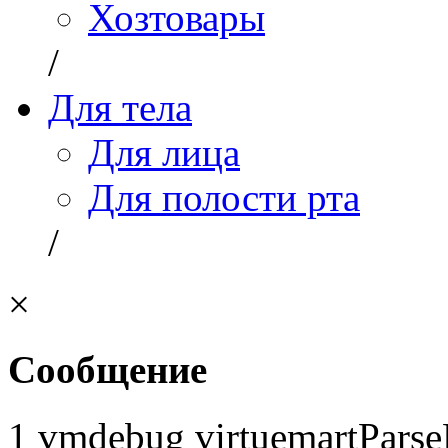
Хозтовары
/
Для тела
Для лица
Для полости рта
/
×
Сообщение
1 vmdebug virtuemartParse