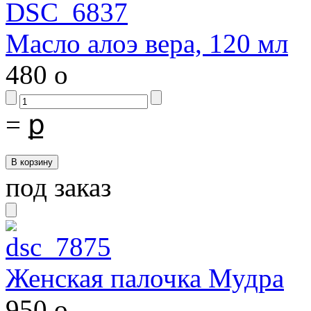
Масло алоэ вера, 120 мл
480
o
=
ք
под заказ
Женская палочка Мудра
950
o