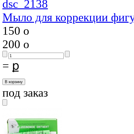
Мыло для коррекции фиг
150
o
200
o
=
ք
под заказ