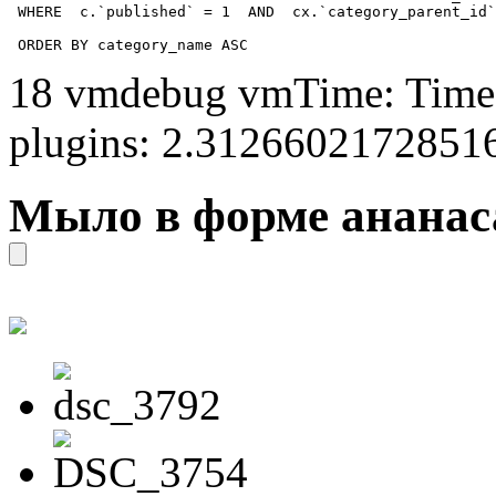
 WHERE  c.`published` = 1  AND  cx.`category_parent_id`
 ORDER BY category_name ASC
18 vmdebug vmTime: Time 
plugins: 2.3126602172851
Мыло в форме ананас