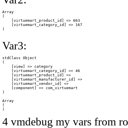
Array

(

    [virtuemart_product_id] => 663

    [virtuemart_category_id] => 167

Var3:
stdClass Object

(

    [view] => category

    [virtuemart_category_id] => 46

    [virtuemart_product_id] => 

    [virtuemart_manufacturer_id] => 

    [virtuemart_vendor_id] => 

    [component] => com_virtuemart

Array

(

4 vmdebug my vars from ro