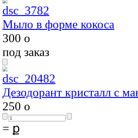
Мыло в форме кокоса
300
o
под заказ
Дезодорант кристалл с м
250
o
=
ք