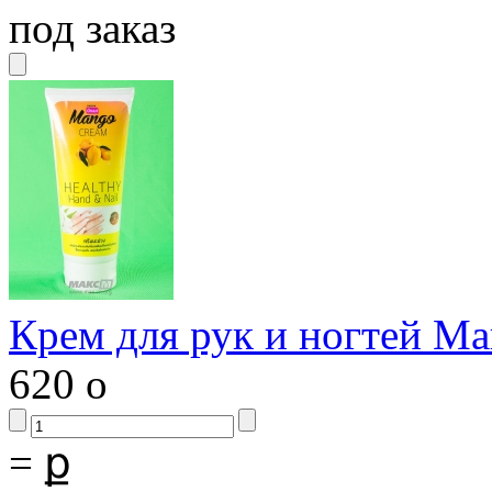
под заказ
Крем для рук и ногтей Ма
620
o
=
ք