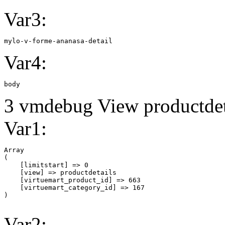
Var3:
mylo-v-forme-ananasa-detail
Var4:
body
3 vmdebug View productdeta
Var1:
Array

(

    [limitstart] => 0

    [view] => productdetails

    [virtuemart_product_id] => 663

    [virtuemart_category_id] => 167

Var2: