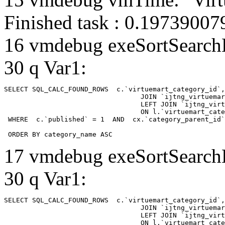
Finished task : 0.1973900
16 vmdebug exeSortSearchLi
30 q Var1:
SELECT SQL_CALC_FOUND_ROWS  c.`virtuemart_category_id`,
				  JOIN `ijtng_virtuemart_categories` AS c using (`virtuemart_category_id`)

				  LEFT JOIN `ijtng_virtuemart_category_categories` AS cx

				  ON l.`virtuemart_category_id` = cx.`category_child_id` 

 WHERE  c.`published` = 1  AND  cx.`category_parent_id`
 ORDER BY category_name ASC
17 vmdebug exeSortSearchLi
30 q Var1:
SELECT SQL_CALC_FOUND_ROWS  c.`virtuemart_category_id`,
				  JOIN `ijtng_virtuemart_categories` AS c using (`virtuemart_category_id`)

				  LEFT JOIN `ijtng_virtuemart_category_categories` AS cx

				  ON l.`virtuemart_category_id` = cx.`category_child_id` 
