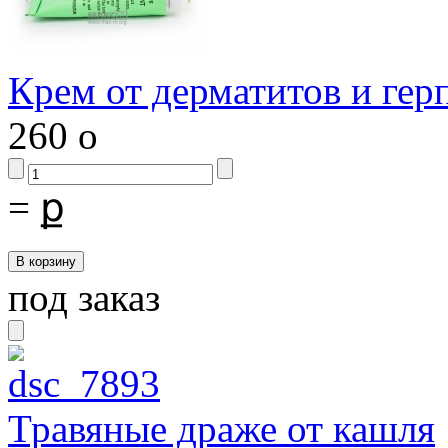
Крем от дерматитов и гер
260
o
=
ք
под заказ
Травяные драже от кашля