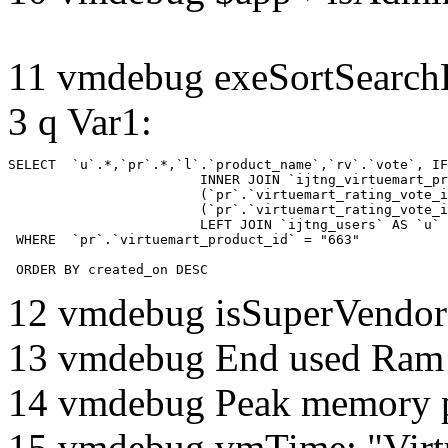
11 vmdebug exeSortSearchLi
3 q Var1:
SELECT  `u`.*,`pr`.*,`l`.`product_name`,`rv`.`vote`, IF
			INNER JOIN `ijtng_virtuemart_products_ru_ru` AS `l` ON `l`.`virtuemart_product_id` = `pr`.`virtuemart_product_id`  LEFT JOIN `ijtng_virtuemart_rating_votes` AS `rv` on

			(`pr`.`virtuemart_rating_vote_id` IS NOT NULL AND `rv`.`virtuemart_rating_vote_id`=`pr`.`virtuemart_rating_vote_id` ) XOR

			(`pr`.`virtuemart_rating_vote_id` IS NULL AND (`rv`.`virtuemart_product_id`=`pr`.`virtuemart_product_id` and `rv`.`created_by`=`pr`.`created_by`) )

			LEFT JOIN `ijtng_users` AS `u`	ON `pr`.`created_by` = `u`.`id` 

 WHERE  `pr`.`virtuemart_product_id` = "663" 

 ORDER BY created_on DESC
12 vmdebug isSuperVendor 
13 vmdebug End used Ra
14 vmdebug Peak memory 
15 vmdebug vmTime: "Virtu